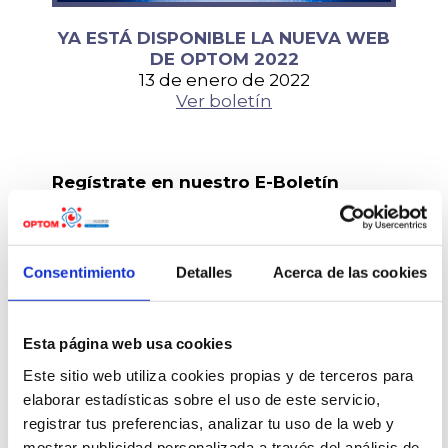
YA ESTÁ DISPONIBLE LA NUEVA WEB
DE OPTOM 2022
13 de enero de 2022
Ver boletín
Regístrate en nuestro E-Boletín
Regístrate en nuestro E-Boletín de
noticias y recibirás de primera mano
todas las novedades del Congreso.
Consentimiento
Detalles
Acerca de las cookies
Este Boletín se envía cada 15 días.
Introduzca una dirección de E-mail
Esta página web usa cookies
válida
Este sitio web utiliza cookies propias y de terceros para
elaborar estadísticas sobre el uso de este servicio,
registrar tus preferencias, analizar tu uso de la web y
mostrar publicidad personalizada a través del análisis de