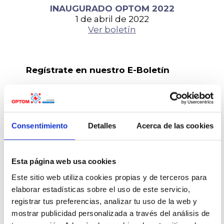
INAUGURADO OPTOM 2022
1 de abril de 2022
Ver boletín
Regístrate en nuestro E-Boletín
Regístrate en nuestro E-Boletín de
noticias y recibirás de primera mano
todas las novedades del Congreso.
Este Boletín se envía cada 15 días.
Consentimiento
Detalles
Acerca de las cookies
Introduzca una dirección de E-mail
válida
Esta página web usa cookies
Este sitio web utiliza cookies propias y de terceros para
elaborar estadísticas sobre el uso de este servicio,
registrar tus preferencias, analizar tu uso de la web y
mostrar publicidad personalizada a través del análisis de