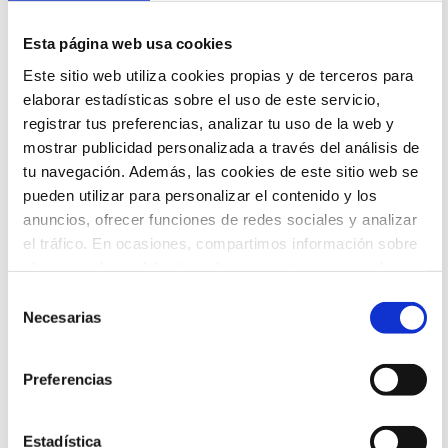
Esta página web usa cookies
Congreso 2022
Este sitio web utiliza cookies propias y de terceros para
elaborar estadísticas sobre el uso de este servicio,
Normas cursos
registrar tus preferencias, analizar tu uso de la web y
monográficos
mostrar publicidad personalizada a través del análisis de
tu navegación. Además, las cookies de este sitio web se
Descargar (0,7 MB)
pueden utilizar para personalizar el contenido y los
anuncios, ofrecer funciones de redes sociales y analizar
el tráfico. En ocasiones, compartimos información sobre
el uso que haga del sitio web con nuestros socios de
redes sociales, publicidad y análisis web que podrán ser
Selección
ubicados en países fuera del EEE, quienes pueden
Necesarias
de
combinarla con otra información que les haya
consentimiento
Congreso 2022
proporcionado o que hayan recopilado a partir del uso
Preferencias
que hayas hecho de sus servicios.
10 razones para participar en
Puedes aceptar todas las cookies, configurar o rechazar
OPTOM 2022
su uso indicando a continuación tus preferencias. Puedes
Estadística