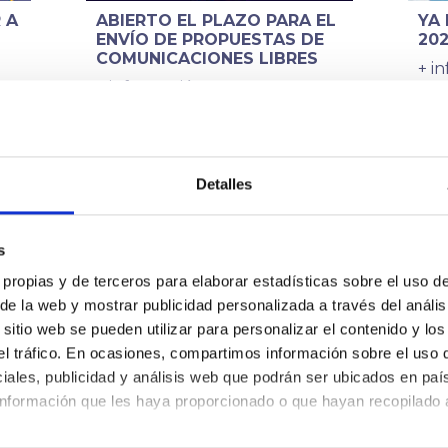
 A
ABIERTO EL PLAZO PARA EL
YA
ENVÍO DE PROPUESTAS DE
20
COMUNICACIONES LIBRES
+ i
+ información
Detalles
s
 propias y de terceros para elaborar estadísticas sobre el uso de 
PATROCINADORES PREMIUM
 de la web y mostrar publicidad personalizada a través del anális
itio web se pueden utilizar para personalizar el contenido y los
 el tráfico. En ocasiones, compartimos información sobre el uso 
iales, publicidad y análisis web que podrán ser ubicados en paí
nformación que les haya proporcionado o que hayan recopilado a