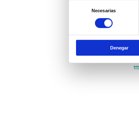
Puedes aceptar todas las coo
Selección
obtener más información sob
Necesarias
de
consentimiento
Denegar