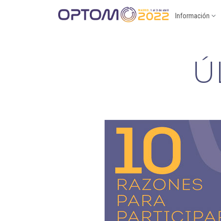
Información
Ú